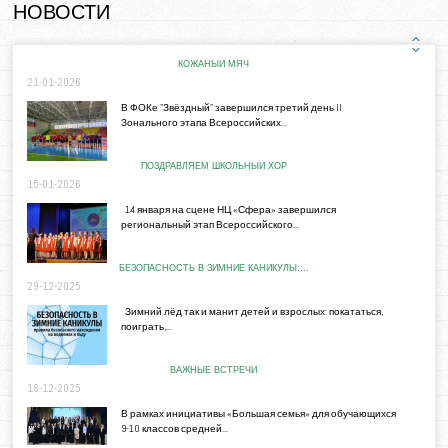
НОВОСТИ
КОЖАНЫЙ МЯЧ
21-01-2026
В ФОКе "Звёздный" завершился третий день II
Зонального этапа Всероссийских...
ПОЗДРАВЛЯЕМ ШКОЛЬНЫЙ ХОР
15-01-2026
14 января на сцене НЦ «Сфера» завершился
региональный этап Всероссийского...
БЕЗОПАСНОСТЬ В ЗИМНИЕ КАНИКУЛЫ:…
29-12-2025
Зимний лёд так и манит детей и взрослых: покататься,
поиграть,...
ВАЖНЫЕ ВСТРЕЧИ
18-12-2025
В рамках инициативы «Большая семья» для обучающихся
9-10 классов средней...