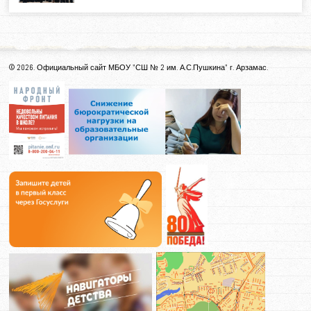
ПУШКИНСКАЯ КАРТА
15-12-2025
С 1 января 2026 года обслуживание «Пушкинской карты» переходит от...
© 2026. Официальный сайт МБОУ "СШ № 2 им. А.С.Пушкина" г. Арзамас.
ЛУЧШИЕ АКТИВИСТЫ АРЗАМАСА ПОЛУЧИЛИ…
12-12-2025
Награждение самых активных добровольцев и членов
волонтерских объединений, показавших себя...
ПОЗДРАВЛЯЕМ С ВЫСОКОЙ НАГРАДОЙ!…
09-12-2025
4 декабря на площадке ГОУ ДПО "Нижегородский
научно-информационный центр" состоялось...
«ПОДАРИ ДЕТЯМ ПРАЗДНИК»
03-12-2025
Уважаемые друзья!Мы обращаемся к вам с просьбой
поддержать воспитанников детского...
ПРОФОРИЕНТАЦИЯ
01-12-2025