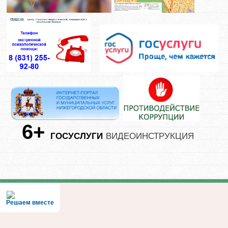
26 ноября учащиеся инженерного 10 «Б» класса «Ракеты
АПЗ», в...
НАРОДОВ МНОГО — СТРАНА…
28-11-2025
На этой неделе в школе провели грандиозный фестиваль
«Народов много...
УРОКИ С ПУТЕШЕСТВИЕМ
24-11-2025
С 18 по 20 ноября наши учащиеся стали участниками
специального...
6+
ГОСУСЛУГИ
ВИДЕОИНСТРУКЦИЯ
ОСНОВНЫЕ ПРАВИЛА БЕЗОПАСНОСТИ
14-11-2025
ИНЖЕНЕРНЫЕ КЛАССЫ. ПРОФОРИЕНТАЦИЯ
04-11-2025
Решаем вместе
Связь времен30 октября 2025 года музей истории
Арзамасского приборостроительного завода...