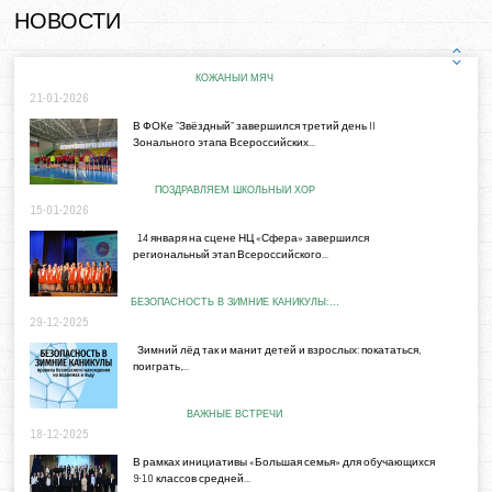
НОВОСТИ
КОЖАНЫЙ МЯЧ
21-01-2026
В ФОКе "Звёздный" завершился третий день II
Зонального этапа Всероссийских...
ПОЗДРАВЛЯЕМ ШКОЛЬНЫЙ ХОР
15-01-2026
14 января на сцене НЦ «Сфера» завершился
региональный этап Всероссийского...
БЕЗОПАСНОСТЬ В ЗИМНИЕ КАНИКУЛЫ:…
29-12-2025
Зимний лёд так и манит детей и взрослых: покататься,
поиграть,...
ВАЖНЫЕ ВСТРЕЧИ
18-12-2025
В рамках инициативы «Большая семья» для обучающихся
9-10 классов средней...